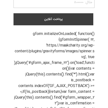
gform.initializeOnLoaded( function()
{gformInitSpinner( 22,
'https://maakcharity.org/wp-
content/plugins/gravityforms/images/spinner.s
vg', true
);jQuery('#gform_ajax_frame_22').on('load',functi
on(){var contents =
jQuery(this).contents().find('*').html();var
is_postback =
contents.indexOf('GF_AJAX_POSTBACK') >=
0;if(!is_postback){return;}var form_content =
jQuery(this).contents().find('#gform_wrapper_2
2');var is_confirmation =