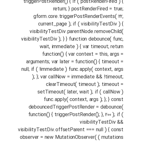
triggerPostRender() { if ( postRenderFired ) {
return; } postRenderFired = true;
gform.core.triggerPostRenderEvents( 22,
current_page ); if ( visibilityTestDiv ) {
visibilityTestDiv.parentNode.removeChild(
visibilityTestDiv ); } } function debounce( func,
wait, immediate ) { var timeout; return
function() { var context = this, args =
arguments; var later = function() { timeout =
null; if ( !immediate ) func.apply( context, args
); }; var callNow = immediate && !timeout;
clearTimeout( timeout ); timeout =
setTimeout( later, wait ); if ( callNow )
func.apply( context, args ); }; } const
debouncedTriggerPostRender = debounce(
function() { triggerPostRender(); }, 200 ); if (
visibilityTestDiv &&
visibilityTestDiv.offsetParent === null ) { const
observer = new MutationObserver( ( mutations