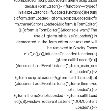
{domLoaded:!1,scriptsLoaded:!1,themeScriptsLoa
ded:!1,isFormEditor:()=>"function"==typeof
InitializeEditor,callIfLoaded:function(o){return!
(!gform.domLoaded||!gform.scriptsLoaded||!gfo
rm.themeScriptsLoaded&&!gform.isFormEditor(
)||(gform.isFormEditor()&&console.warn("The
use of gform.initializeOnLoaded() is
deprecated in the form editor context and will
be removed in Gravity Forms
3.1."),o(),0))},initializeOnLoaded:function(o)
{gform.callIfLoaded(o)||
(document.addEventListener("gform_main_scri
pts_loaded",()=>
{gform.scriptsLoaded=!0,gform.callIfLoaded(o)}
),document.addEventListener("gform/theme/sc
ripts_loaded",()=>
{gform.themeScriptsLoaded=!0,gform.callIfLoad
ed(o)}),window.addEventListener("DOMContent
Loaded",()=>