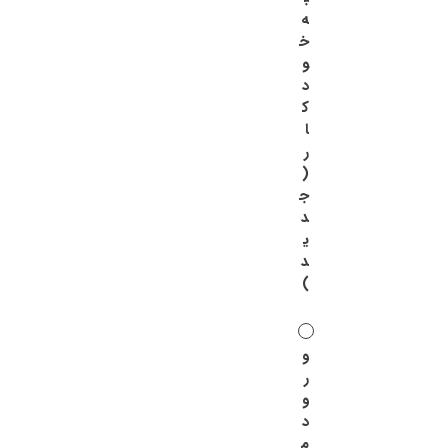
ه
خ
و
د
ک
ا
ر
(
ج
د
ی
د
)
و
ر
و
د
م