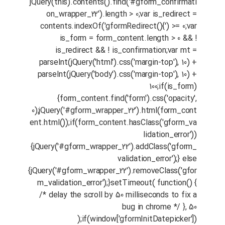
jQuery(this).contents().find('#gform_confirmati
on_wrapper_22').length > 0;var is_redirect =
contents.indexOf('gformRedirect(){') >= 0;var
is_form = form_content.length > 0 && !
is_redirect && ! is_confirmation;var mt =
parseInt(jQuery('html').css('margin-top'), 10) +
parseInt(jQuery('body').css('margin-top'), 10) +
100;if(is_form)
{form_content.find('form').css('opacity',
0);jQuery('#gform_wrapper_22').html(form_cont
ent.html());if(form_content.hasClass('gform_va
lidation_error'))
{jQuery('#gform_wrapper_22').addClass('gform_
validation_error');} else
{jQuery('#gform_wrapper_22').removeClass('gfor
m_validation_error');}setTimeout( function() {
/* delay the scroll by 50 milliseconds to fix a
bug in chrome */ }, 50
);if(window['gformInitDatepicker'])