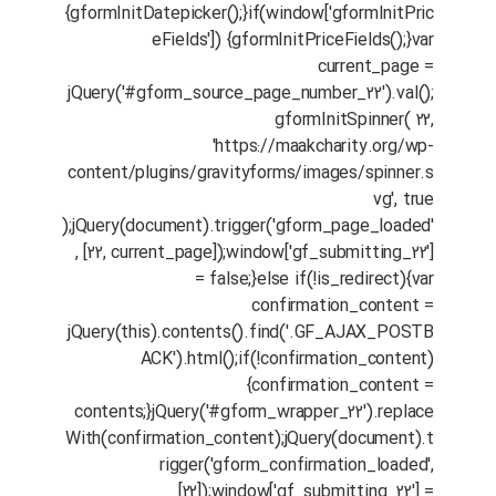
{gformInitDatepicker();}if(window['gformInitPric
eFields']) {gformInitPriceFields();}var
current_page =
jQuery('#gform_source_page_number_22').val();
gformInitSpinner( 22,
'https://maakcharity.org/wp-
content/plugins/gravityforms/images/spinner.s
vg', true
);jQuery(document).trigger('gform_page_loaded'
, [22, current_page]);window['gf_submitting_22']
= false;}else if(!is_redirect){var
confirmation_content =
jQuery(this).contents().find('.GF_AJAX_POSTB
ACK').html();if(!confirmation_content)
{confirmation_content =
contents;}jQuery('#gform_wrapper_22').replace
With(confirmation_content);jQuery(document).t
rigger('gform_confirmation_loaded',
[22]);window['gf_submitting_22'] =