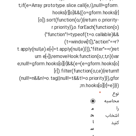
t;if(e=Array.prototype.slice.call(e,1),null!=gform.
hooks[r][o]&&((o=gform.hooks[r]
[o]).sort(function(o,r){return o.priority-
r.priority}),o.forEach(function(o)
{"function"!=typeof(t=o.callable)&&
(t=window[t]),"action"==r?
t.apply(null,e):e[0]=t.apply(null,e)})),"filter"==r)ret
urn e[0]},removeHook:function(o,r,t,n){var
e;null!=gform.hooks[o][r]&&(e=(e=gform.hooks[o]
[r]).filter(function(o,r,e){return!!
(null!=n&&n!=o.tag||null!=t&&t!=o.priority)}),gfor
m.hooks[o][r]=e)}});
نوع
*
محاسبه
را
م
انتخاب
ح
ا
کنید
س
ب