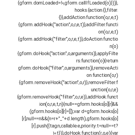
{gform.domLoaded=!0,gform.callIfLoaded(o)}))},
hooks:{action:{},filter:
{}},addAction:function(o,r,e,t)
{gform.addHook("action",o,r,e,t)},addFilter:functi
on(o,r,e,t)
{gform.addHook("filter",o,r,e,t)},doAction:functio
n(o)
{gform.doHook("action",o,arguments)},applyFilte
rs:function(o){return
gform.doHook("filter",o,arguments)},removeActi
on:function(o,r)
{gform.removeHook("action",o,r)},removeFilter:f
unction(o,r,e)
{gform.removeHook("filter",o,r,e)},addHook:funct
ion(o,r,e,t,n){null==gform.hooks[o][r]&&
(gform.hooks[o][r]=[]);var d=gform.hooks[o]
[r];null==n&&(n=r+"_"+d.length),gform.hooks[o]
[r].push({tag:n,callable:e,priority:t=null==t?
10:t})},doHook:function(r,o,e){var