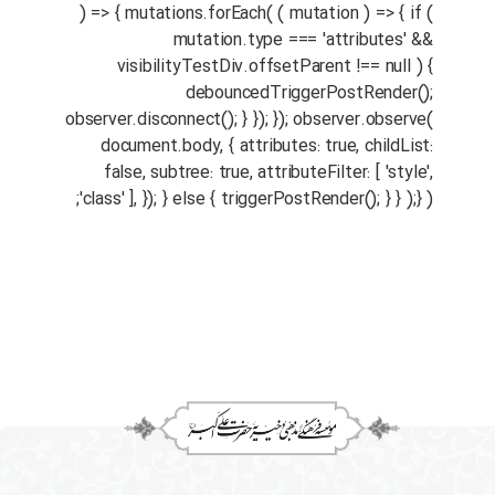
) => { mutations.forEach( ( mutation ) => { if (
mutation.type === 'attributes' &&
visibilityTestDiv.offsetParent !== null ) {
debouncedTriggerPostRender();
observer.disconnect(); } }); }); observer.observe(
document.body, { attributes: true, childList:
false, subtree: true, attributeFilter: [ 'style',
'class' ], }); } else { triggerPostRender(); } } );} );