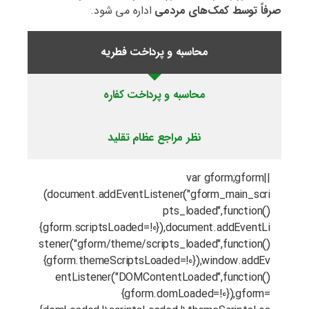
صرفاً توسط کمک‌های مردمی
اداره می شود.
محاسبه و پرداخت فطریه
محاسبه و پرداخت کفاره
نظر مراجع عظام تقلید
var gform;gform||
(document.addEventListener("gform_main_scri
pts_loaded",function()
{gform.scriptsLoaded=!0}),document.addEventLi
stener("gform/theme/scripts_loaded",function()
{gform.themeScriptsLoaded=!0}),window.addEv
entListener("DOMContentLoaded",function()
{gform.domLoaded=!0}),gform=