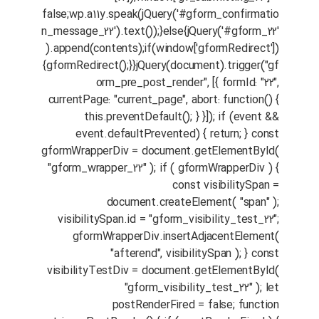
false;wp.a11y.speak(jQuery('#gform_confirmatio
n_message_22').text());}else{jQuery('#gform_22'
).append(contents);if(window['gformRedirect'])
{gformRedirect();}}jQuery(document).trigger("gf
orm_pre_post_render", [{ formId: "22",
currentPage: "current_page", abort: function() {
this.preventDefault(); } }]); if (event &&
event.defaultPrevented) { return; } const
gformWrapperDiv = document.getElementById(
"gform_wrapper_22" ); if ( gformWrapperDiv ) {
const visibilitySpan =
document.createElement( "span" );
visibilitySpan.id = "gform_visibility_test_22";
gformWrapperDiv.insertAdjacentElement(
"afterend", visibilitySpan ); } const
visibilityTestDiv = document.getElementById(
"gform_visibility_test_22" ); let
postRenderFired = false; function