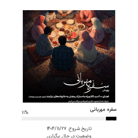
سفره مهربانی
11
%
درصد
تامین‌شده
تاریخ شروع:
1404/11/27
وضعیت:در حال برگزاری