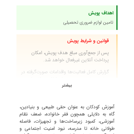
اهداف پویش
تامین لوازم ضروری تحصیلی
قوانین و شرایط پویش​
پس از جمع‌آوری مبلغ هدف پویش، امکان
پرداخت آنلاین غیرفعال خواهد شد.
گزارش کامل فعالیت‌ها واقدامات صورت‌گرفته در
صفحه مخصوص هر پویش اطلاع‌رسانی شده و
بیشتر
برای عموم در دسترس خواهد بود.
چنانچه مایل به اهدای رایانه یا تجهیزات جانبی
(مانیتور و …) هستید، بایستی آنها را بصورت
آموزش کودکان به عنوان حقی طبیعی و بنیادین،
حضوری به موسسه تحویل دهید زیرا امکان
گاه به دلایلی همچون فقر خانواده، ضعف نظام
قانونی مراجعه به درب منزل از طرف موسسه
آموزشی، کمبود زیرساخت‌ها و تجهیزات، فاصله
وجود ندارد
طولانی خانه تا مدرسه، نبود امنیت اجتماعی و