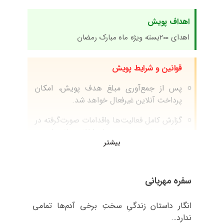
اهداف پویش
اهدای 200بسته ویژه ماه مبارک رمضان
قوانین و شرایط پویش​
پس از جمع‌آوری مبلغ هدف پویش، امکان
پرداخت آنلاین غیرفعال خواهد شد.
گزارش کامل فعالیت‌ها واقدامات صورت‌گرفته در
صفحه مخصوص هر پویش اطلاع‌رسانی شده و
بیشتر
برای عموم در دسترس خواهد بود.
چنانچه مایل به اهدای کالا هستید، بایستی
آنها را بصورت حضوری به موسسه تحویل دهید
سفره مهربانی
زیرا امکان قانونی مراجعه به درب منزل از طرف
موسسه وجود ندارد
انگار داستان زندگیِ سختِ برخی آدم‌ها تمامی
ندارد…