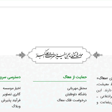
حمایت از معاک
دسترسی سریع
ری
«معاک
»
اظ معیشت،
محفل مهربانی
اخبار موسسه
ارند. این
باشگاه داوطلبان
گالری تصاویر
سازمان غیرانتفاعی ـ
درخواست قلک معاک
فرآیند پذیرش
ی‌بضاعت و
وبلاگ