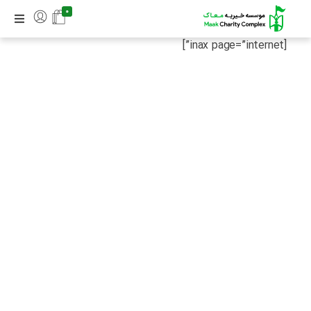
0
[inax page=”internet”]