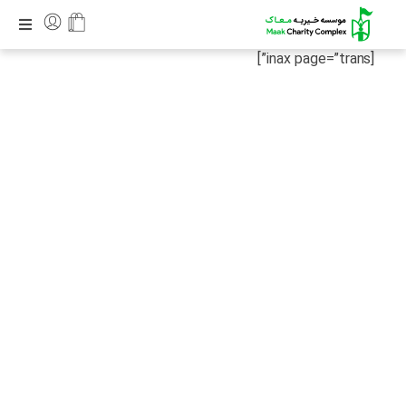
[inax page=”trans”]